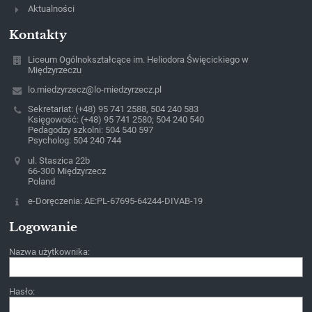
Aktualności
Kontakty
Liceum Ogólnokształcące im. Heliodora Święcickiego w
Międzyrzeczu
lo.miedzyrzecz@lo-miedzyrzecz.pl
Sekretariat: (+48) 95 741 2588, 504 240 583
Księgowość: (+48) 95 741 2580; 504 240 540
Pedagodzy szkolni: 504 540 597
Psycholog: 504 240 744
ul. Staszica 22b
66-300 Międzyrzecz
Poland
e-Doręczenia: AE:PL-67695-64244-DIVAB-19
Logowanie
Nazwa użytkownika:
Hasło: