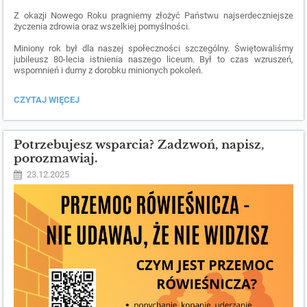
Z okazji Nowego Roku pragniemy złożyć Państwu najserdeczniejsze
życzenia zdrowia oraz wszelkiej pomyślności.
Miniony rok był dla naszej społeczności szczególny. Świętowaliśmy
jubileusz 80-lecia istnienia naszego liceum. Był to czas wzruszeń,
wspomnień i dumy z dorobku minionych pokoleń.
ŻYCZENIA
CZYTAJ WIĘCEJ
NA
NOWY
ROK
2026.:
Potrzebujesz wsparcia? Zadzwoń, napisz,
porozmawiaj.
23.12.2025