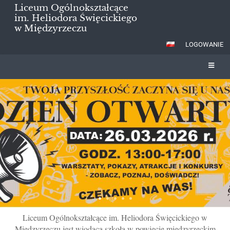
Liceum Ogólnokształcące
im. Heliodora Święcickiego
w Międzyrzeczu
LOGOWANIE
Strona
główna
Liceum Ogólnokształcące im. Heliodora Święcickiego w
Międzyrzeczu jest wiodącą szkołą w powiecie międzyrzeckim