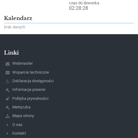
czas do dzwonka
02:28:27
Kalendarz
brak danych
Linki
Webmaster
Wsparcie techniczne
Deklaracja dostępności
Informacje prawne
Polityka prywatności
Metryczka
Mapa strony
O nas
Kontakt