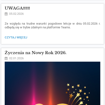
NASZYM
LICEUM.
UWAGA‼️‼️‼️
ZAPRASZAMY
26
05.02.2026
MARCA
2026.:
Ze względu na trudne warunki pogodowe lekcje w dniu 05.02.2026 r.
odbędą się w trybie zdalnym na platformie Teams.
UWAGA‼️‼️‼️:
CZYTAJ WIĘCEJ
Życzenia na Nowy Rok 2026.
02.01.2026