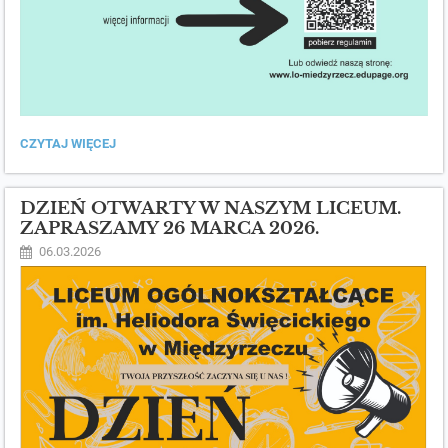
MIĘDZYSZKOLNY
CZYTAJ WIĘCEJ
KONKURS
FOTOGRAFICZNY.:
DZIEŃ OTWARTY W NASZYM LICEUM.
ZAPRASZAMY 26 MARCA 2026.
06.03.2026