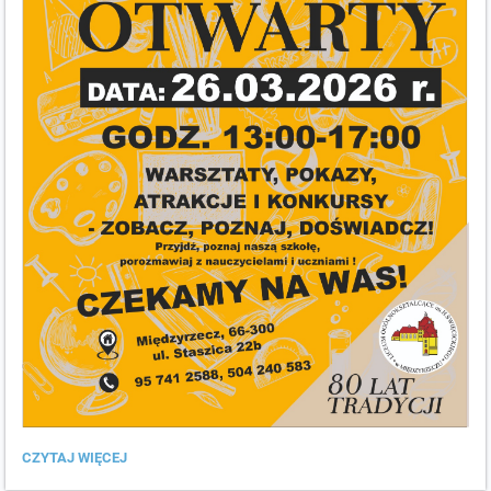
DZIEŃ
CZYTAJ WIĘCEJ
OTWARTY
W